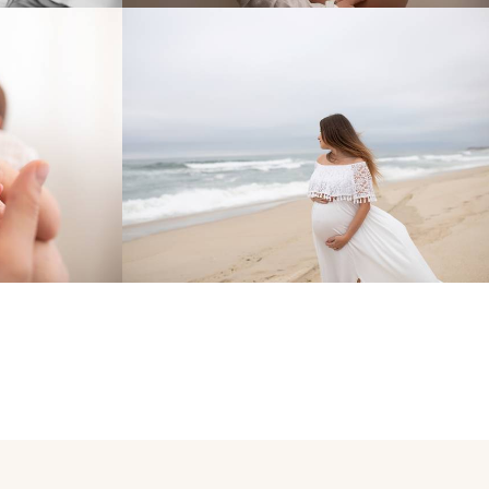
0
961
66