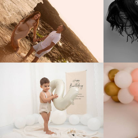
235
0
757
0