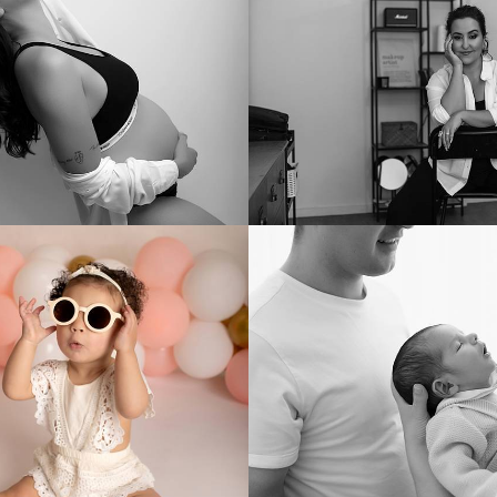
229
0
230
766
0
1068