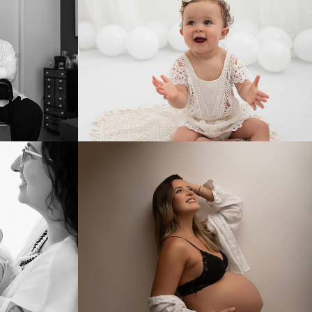
3
721
4
0
894
0